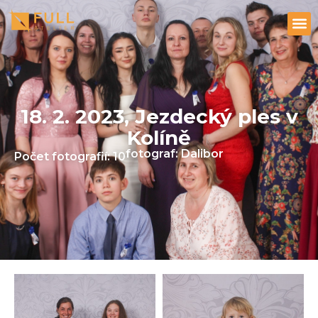
18. 2. 2023, Jezdecký ples v
Kolíně
fotograf: Dalibor
Počet fotografií: 10